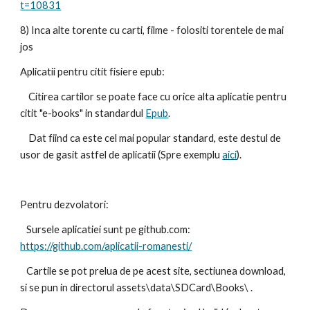
t=10831
8) Inca alte torente cu carti, filme - folositi torentele de mai 
jos
Aplicatii pentru citit fisiere epub:
    Citirea cartilor se poate face cu orice alta aplicatie pentru 
citit "e-books" in standardul 
Epub
.
    Dat fiind ca este cel mai popular standard, este destul de 
usor de gasit astfel de aplicatii (Spre exemplu 
aici
).
Pentru dezvolatori:
   Sursele aplicatiei sunt pe github.com: 
https://github.com/aplicatii-romanesti/
   Cartile se pot prelua de pe acest site, sectiunea download, 
si se pun in directorul assets\data\SDCard\Books\ .