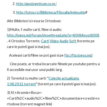
        2. 
http://apologeticum.co.nr/
        3. 
http://tutos.ro/Biblioteca/Filocalia/index.php
#
Alte Biblioteci si resurse Ortodoxe:
1)Multe, f. multe carti, filme si audio: 
http://logos.md/forum/showthread.php?p=8008#post8008
. 4 Ortodox Torrents: 
Carti
Video
Audio
Soft
 (torente pe 
care le puteti gasi si mai jos). 
   Aceleasi carti/filme se pot gasi si pe 
ftp://ftp.logos.md/
    Cine poate, ar trebui incarcate filmele pe youtube pentru a 
fi accesibile mai usor unui public larg.
2) Torentul cu multe carti: "
Colecție actualizata 
1.08.2012.torrent
" (torent pe care il puteti gasi si mai jos).
3) Sf.+Arsenie+Boca+-
+Carti%2C+audio%2C+filme%2C+documentare+crestin+o
rtodoxe (torrent magnet link)