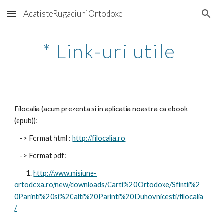
AcatisteRugaciuniOrtodoxe
Skip to main content
Skip to navigation
* Link-uri utile
Filocalia (acum prezenta si in aplicatia noastra ca ebook 
(epub)):
    -> Format html : 
http://filocalia.ro
    -> Format pdf:
        1. 
http://www.misiune-
ortodoxa.ro/new/downloads/Carti%20Ortodoxe/Sfintii%2
0Parinti%20si%20alti%20Parinti%20Duhovnicesti/filocalia
/