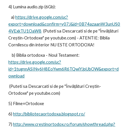
4) Lumina audio.zip (6Gb):
   a) 
https://drive.google.com/uc?
export=download&confirm=y07J&id=0B74azaanW3unUS0
4VExkTU1OaW8
  (Puteti sa Descarcati si de pe "Învățături 
Creștin-Ortodoxe" pe youtube.com) - ATENTIE: Biblia 
Cornilescu din interior NU ESTE ORTODOXA!
    b) Biblia ortodoxa - Noul Testament: 
https://drive.google.com/uc?
id=1tugnnASINy6H8EoYwm6R6TQwiYJpUbOW&export=d
ownload
 (Puteti sa Descarcati si de pe "Învățături Creștin-
Ortodoxe" pe youtube.com)
5) Filme+Ortodoxe
6) 
http://bibliotecaortodoxa.blogspot.ro/
7) 
http://www.crestinortodox.ro/forum/showthread.php?