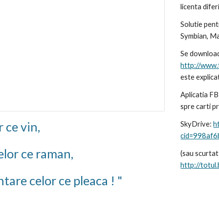
licenta difer
Solutie pent
Symbian, Ma
http://www.
este explica
Aplicatia F
spre carti p
 ce vin,     
SkyDrive: 
h
cid=998af
celor ce raman, 
(sau scurtat
http://totul
ntare celor ce pleaca ! "