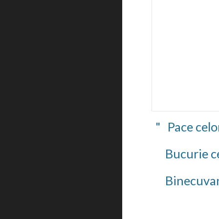
"   Pace celor
    Bucurie 
    Binecuva