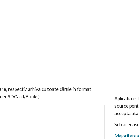
are
, respectiv arhiva cu toate cărțile in format 
ader SDCard/Books)
Aplicatia es
source pentr
accepta atat
Sub aceeasi 
Majoritatea 