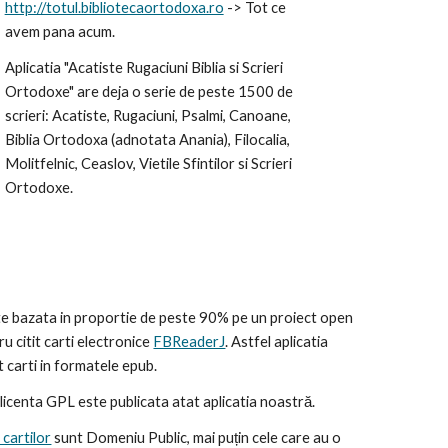
http://totul.bibliotecaortodoxa.ro
 -> Tot ce 
avem pana acum.
Aplicatia "Acatiste Rugaciuni Biblia si Scrieri 
Ortodoxe" are deja o serie de peste 1500 de 
scrieri: Acatiste, Rugaciuni, Psalmi, Canoane, 
Biblia Ortodoxa (adnotata Anania), Filocalia, 
Molitfelnic, Ceaslov, Vietile Sfintilor si Scrieri 
Ortodoxe. 
te bazata in proportie de peste 90% pe un proiect open 
u citit carti electronice 
FBReaderJ
. Astfel aplicatia 
 carti in formatele epub.
licenta GPL este publicata atat aplicatia noastră.
cartilor
 sunt Domeniu Public, mai puțin cele care au o 