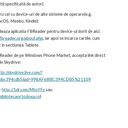
ită specificată de autor).
ru cei cu device-uri de alte sisteme de operare(e.g. 
cOS, Meebo, Kindle):
Se downloadeaza aplicatia FBReader pentru device-ul dorit de aici: 
fbreader.org/about.php
, iar apoi se incarca cartile, cum 
t in sectiunea Tablete.
BReader de pe Windows Phone Market, accepta link direct 
rin Skydrive:
ttp://skydrive.live.com/?
6bbc394cdb5&id=998AF6BBC394CDB5%21109
: 
http://1drv.ms/MtoYFs
 sau 
.bibliotecaortodoxa.ro
)