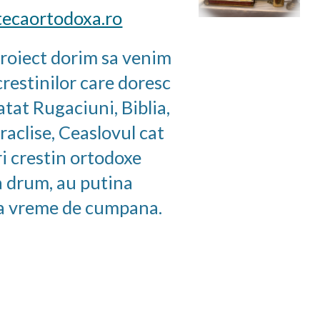
tecaortodoxa.ro
proiect dorim sa venim 
crestinilor care doresc 
atat Rugaciuni, Biblia, 
raclise, Ceaslovul cat 
ri crestin ortodoxe 
a drum, au putina 
 la vreme de cumpana.