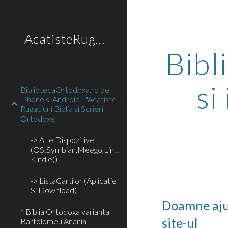
Sk
AcatisteRugaciuniOrtodoxe
Bibl
si
BibliotecaOrtodoxa.ro pe
iPhone si Android - "Acatiste
Rugaciuni Biblia si Scrieri
Ortodoxe"
-> Alte Dispozitive
(OS:Symbian,Meego,Linux,Windows;
Kindle))
-> ListaCartilor (Aplicatie
Si Download)
Doamne ajută
* Biblia Ortodoxa varianta
site-ul 
Bartolomeu Anania