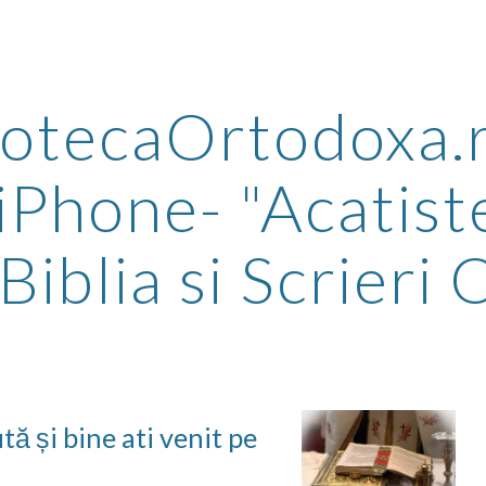
ip to main content
Skip to navigat
iotecaOrtodoxa.r
 iPhone- "Acatist
Biblia si Scrieri
 și bine ati venit pe 