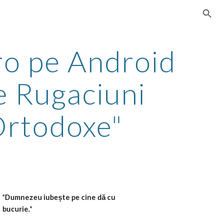
ion
o pe Android 
e Rugaciuni 
 Ortodoxe"
"
Dumnezeu iubește pe cine dă cu 
bucurie.
" 